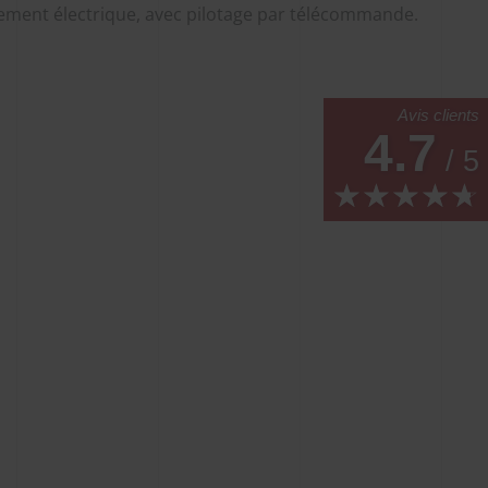
ment électrique, avec pilotage par télécommande.
Avis clients
4.7
/
5
★★★★★