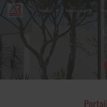
Menuiserie
Menuiserie alu & PVC
Véran
L
Portai