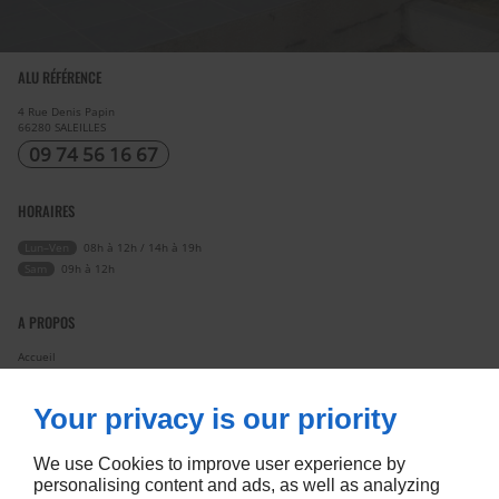
ALU RÉFÉRENCE
4 Rue Denis Papin
66280
SALEILLES
09 74 56 16 67
HORAIRES
Lun–Ven
08h à 12h / 14h à 19h
Sam
09h à 12h
A PROPOS
Accueil
Contactez-nous
Mentions légales
Plan du site
Your privacy is our priority
SUIVEZ NOUS
We use Cookies to improve user experience by
personalising content and ads, as well as analyzing